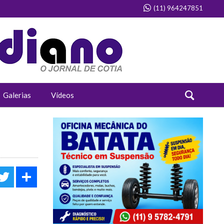
(11) 964247851
Galerias
Vídeos
acebook
Twitter
Share