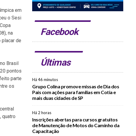
límpica em
ceu o Sesi
 Copa
Facebook
08), na
 placar de
Últimas
no Brasil
 20 pontos
feito parte
Há 46 minutos
ntre os
Grupo Colina promove missas de Dia dos
Pais com ações para famílias em Cotia e
mais duas cidades de SP
central
Há 2 horas
 quatro
Inscrições abertas para cursos gratuitos
de Manutenção de Motos do Caminho da
Capacitação