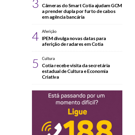
3
Câmeras do Smart Cotia ajudam GCM
a prender dupla por furto de cabos
em agência bancária
4
Aferição
IPEM divulga novas datas para
aferição de radares em Cotia
5
Cultura
Cotia recebe visita da secretária
estadual de Cultura e Economia
Criativa