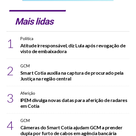
Mais lidas
1
Política
Atitude irresponsável, diz Lula após revogação de
visto de embaixadora
2
GCM
Smart Cotia auxilia na captura de procurado pela
Justiça na região central
3
Aferição
IPEM divulga novas datas para aferição de radares
em Cotia
4
GCM
Câmeras do Smart Cotia ajudam GCM a prender
dupla por furto de cabos em agência bancária