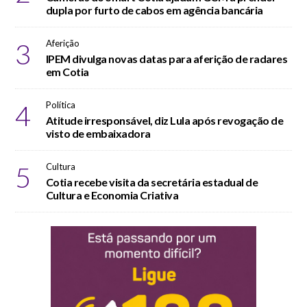
dupla por furto de cabos em agência bancária
3
Aferição
IPEM divulga novas datas para aferição de radares
em Cotia
4
Política
Atitude irresponsável, diz Lula após revogação de
visto de embaixadora
5
Cultura
Cotia recebe visita da secretária estadual de
Cultura e Economia Criativa