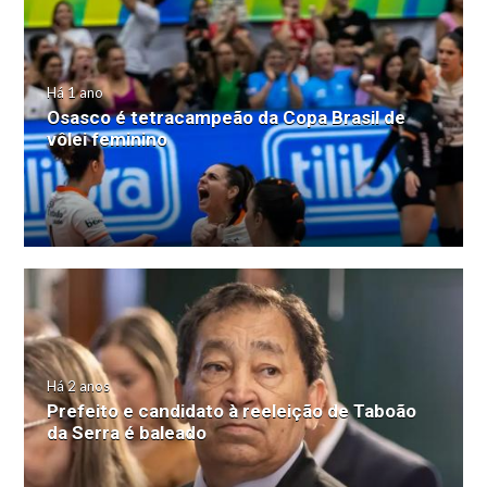
Há 1 ano
Osasco é tetracampeão da Copa Brasil de
vôlei feminino
Há 2 anos
Prefeito e candidato à reeleição de Taboão
da Serra é baleado