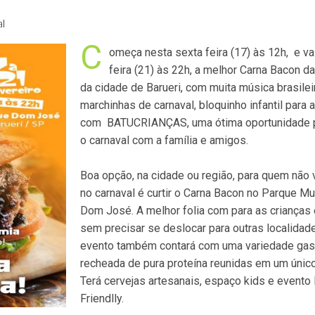
al
C
omeça nesta sexta feira (17) às 12h, e vai
feira (21) às 22h, a melhor Carna Bacon da
da cidade de Barueri, com muita música brasilei
marchinhas de carnaval, bloquinho infantil para 
com BATUCRIANÇAS, uma ótima oportunidade pa
o carnaval com a família e amigos.
Boa opção, na cidade ou região, para quem não v
no carnaval é curtir o Carna Bacon no Parque Mu
Dom José. A melhor folia com para as crianças e
sem precisar se deslocar para outras localidad
evento também contará com uma variedade gas
recheada de pura proteína reunidas em um único
Terá cervejas artesanais, espaço kids e evento
Friendlly.