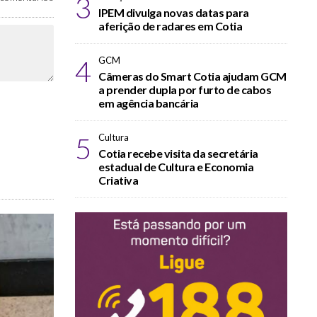
3
IPEM divulga novas datas para
aferição de radares em Cotia
4
GCM
Câmeras do Smart Cotia ajudam GCM
a prender dupla por furto de cabos
em agência bancária
5
Cultura
Cotia recebe visita da secretária
estadual de Cultura e Economia
Criativa