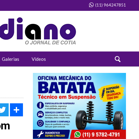
(11) 964247851
Galerias
Vídeos
acebook
Twitter
Share
om