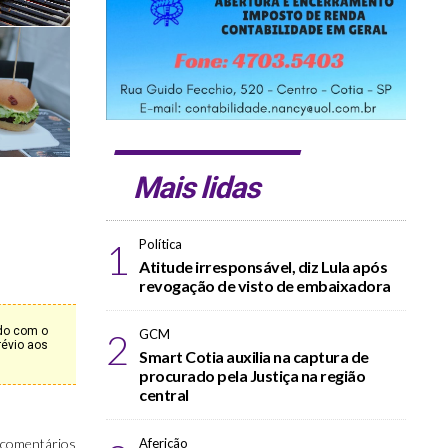
Mais lidas
1
Política
Atitude irresponsável, diz Lula após
revogação de visto de embaixadora
rdo com o
2
GCM
révio aos
Smart Cotia auxilia na captura de
procurado pela Justiça na região
central
Aferição
comentários