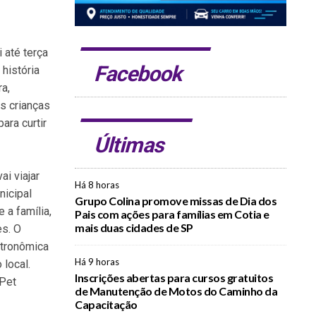
 até terça
Facebook
 história
ra,
as crianças
ra curtir
Últimas
ai viajar
Há 8 horas
nicipal
Grupo Colina promove missas de Dia dos
 a família,
Pais com ações para famílias em Cotia e
mais duas cidades de SP
es. O
tronômica
Há 9 horas
 local.
Inscrições abertas para cursos gratuitos
 Pet
de Manutenção de Motos do Caminho da
Capacitação