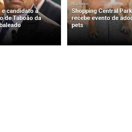
Há 2 anos
 e candidato à
Shopping Central Par
ão de Taboão da
recebe evento de ado
 baleado
pets