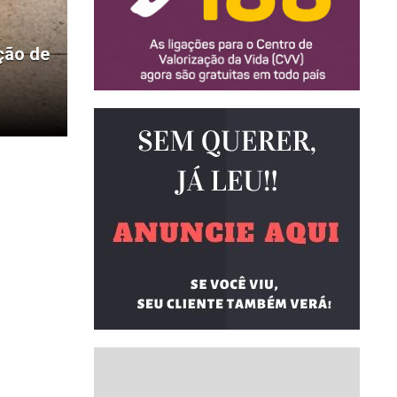
k
ção de