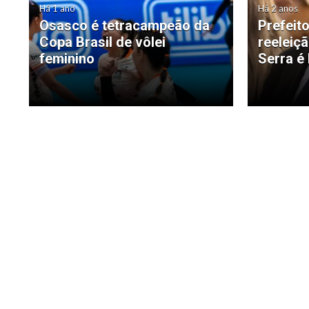
Há 1 ano
Há 2 anos
Osasco é tetracampeão da
Prefeito
Copa Brasil de vôlei
reeleiç
feminino
Serra é