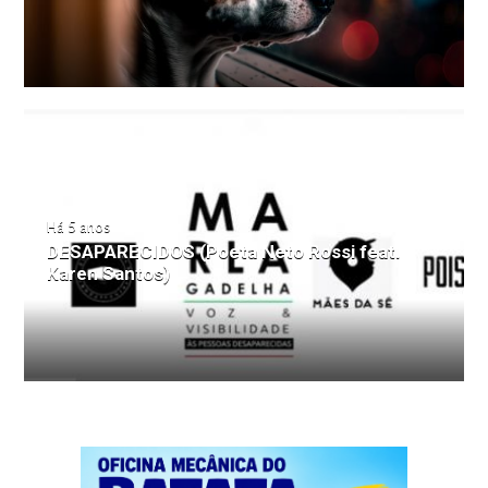
Há 5 anos
DESAPARECIDOS (Poeta Neto Rossi feat.
Karen Santos)