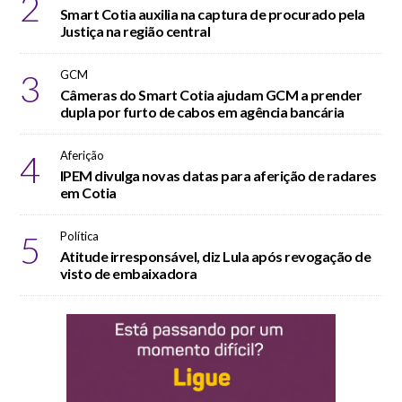
2
Smart Cotia auxilia na captura de procurado pela
Justiça na região central
3
GCM
Câmeras do Smart Cotia ajudam GCM a prender
dupla por furto de cabos em agência bancária
4
Aferição
IPEM divulga novas datas para aferição de radares
em Cotia
5
Política
Atitude irresponsável, diz Lula após revogação de
visto de embaixadora