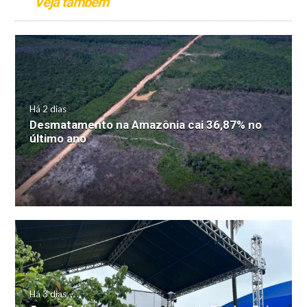
Veja também
Há 2 dias
Desmatamento na Amazônia cai 36,87% no
último ano
Há 3 dias