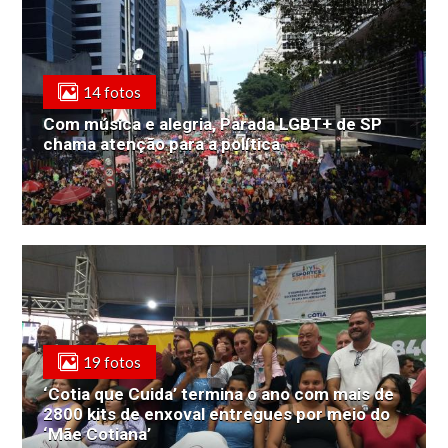
14 fotos
Com música e alegria, Parada LGBT+ de SP
chama atenção para a política
19 fotos
‘Cotia que Cuida’ termina o ano com mais de
2800 kits de enxoval entregues por meio do
‘Mãe Cotiana’