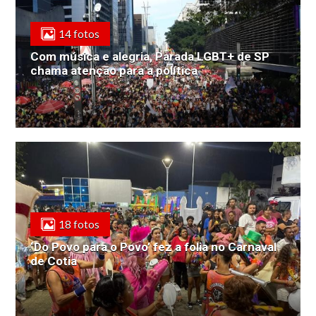
14 fotos
Com música e alegria, Parada LGBT+ de SP
chama atenção para a política
18 fotos
‘Do Povo para o Povo’ fez a folia no Carnaval
de Cotia