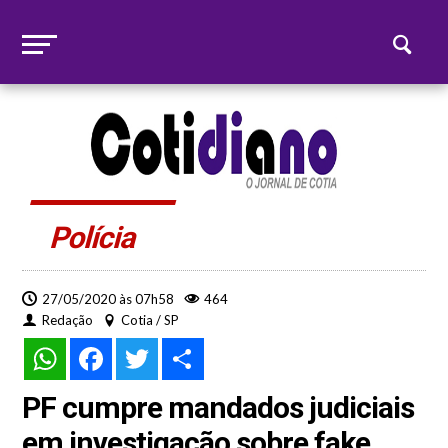
Polícia
27/05/2020 às 07h58
464
Redação
Cotia / SP
WhatsApp
Facebook
Twitter
Share
PF cumpre mandados judiciais
em investigação sobre fake