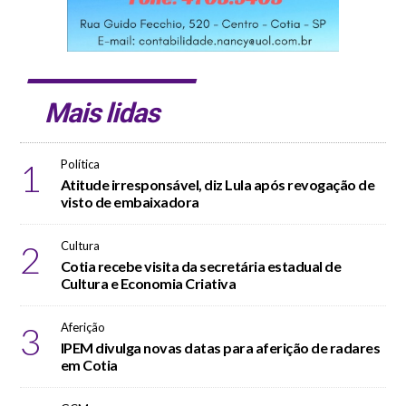
Mais lidas
1
Política
Atitude irresponsável, diz Lula após revogação de
visto de embaixadora
2
Cultura
Cotia recebe visita da secretária estadual de
Cultura e Economia Criativa
3
Aferição
IPEM divulga novas datas para aferição de radares
em Cotia