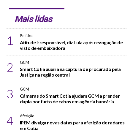
Mais lidas
1
Política
Atitude irresponsável, diz Lula após revogação de
visto de embaixadora
2
GCM
Smart Cotia auxilia na captura de procurado pela
Justiça na região central
3
GCM
Câmeras do Smart Cotia ajudam GCM a prender
dupla por furto de cabos em agência bancária
4
Aferição
IPEM divulga novas datas para aferição de radares
em Cotia