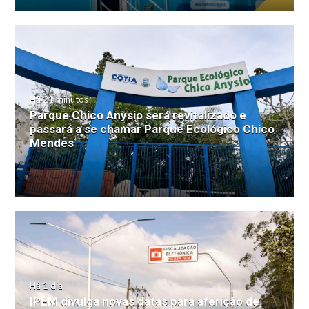
Há 21 minutos
Parque Chico Anysio será revitalizado e
passará a se chamar Parque Ecológico Chico
Mendes
Há 1 dia
IPEM divulga novas datas para aferição de