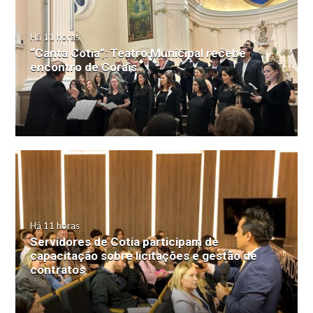
Há 11 horas
“Canta Cotia”: Teatro Municipal recebe
encontro de Corais
Há 11 horas
Servidores de Cotia participam de
capacitação sobre licitações e gestão de
contratos