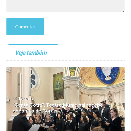
Comentar
Veja também
Há 10 horas
“Canta Cotia”: Teatro Municipal recebe
encontro de Corais