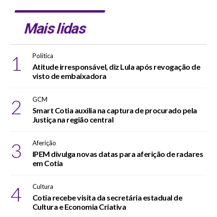
Mais lidas
1
Política
Atitude irresponsável, diz Lula após revogação de
visto de embaixadora
2
GCM
Smart Cotia auxilia na captura de procurado pela
Justiça na região central
3
Aferição
IPEM divulga novas datas para aferição de radares
em Cotia
4
Cultura
Cotia recebe visita da secretária estadual de
Cultura e Economia Criativa