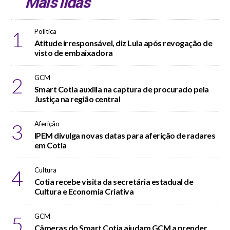
Mais lidas
1
Política
Atitude irresponsável, diz Lula após revogação de
visto de embaixadora
2
GCM
Smart Cotia auxilia na captura de procurado pela
Justiça na região central
3
Aferição
IPEM divulga novas datas para aferição de radares
em Cotia
4
Cultura
Cotia recebe visita da secretária estadual de
Cultura e Economia Criativa
5
GCM
Câmeras do Smart Cotia ajudam GCM a prender