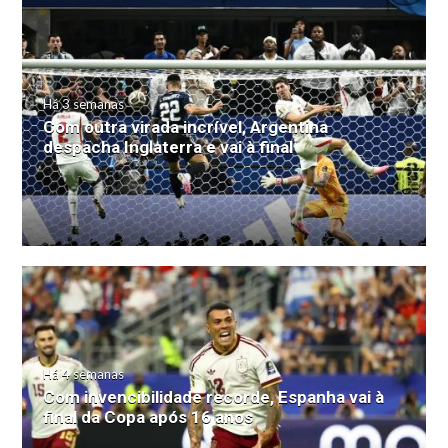
Há 3 semanas
Com outra virada incrível, Argentina
despacha Inglaterra e vai à final
Há 4 semanas
Com invencibilidade recorde, Espanha vai à
final da Copa após 16 anos