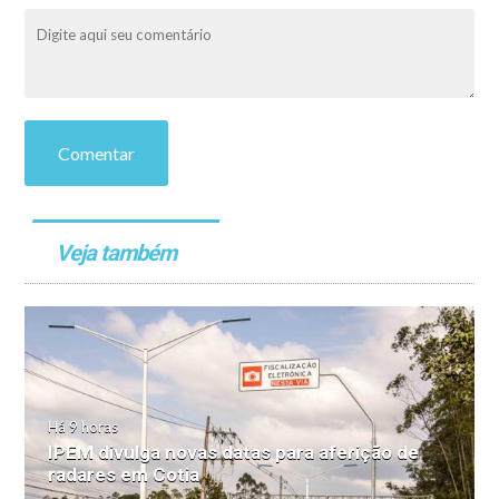
Comentar
Veja também
Há 9 horas
IPEM divulga novas datas para aferição de
radares em Cotia