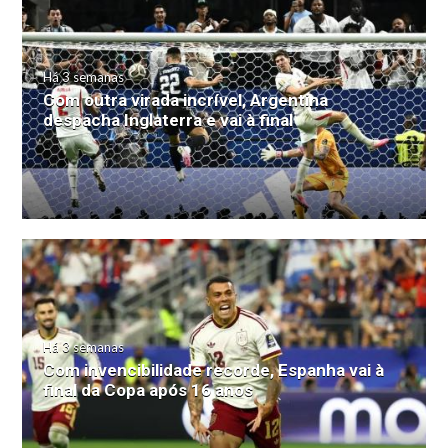
Há 3 semanas
Com outra virada incrível, Argentina
despacha Inglaterra e vai à final
Há 3 semanas
Com invencibilidade recorde, Espanha vai à
final da Copa após 16 anos