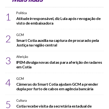
1
Política
Atitude irresponsável, diz Lula após revogação de
visto de embaixadora
2
GCM
Smart Cotia auxilia na captura de procurado pela
Justiça na região central
3
Aferição
IPEM divulga novas datas para aferição de radares
em Cotia
4
GCM
Câmeras do Smart Cotia ajudam GCM a prender
dupla por furto de cabos em agência bancária
5
Cultura
Cotia recebe visita da secretária estadual de