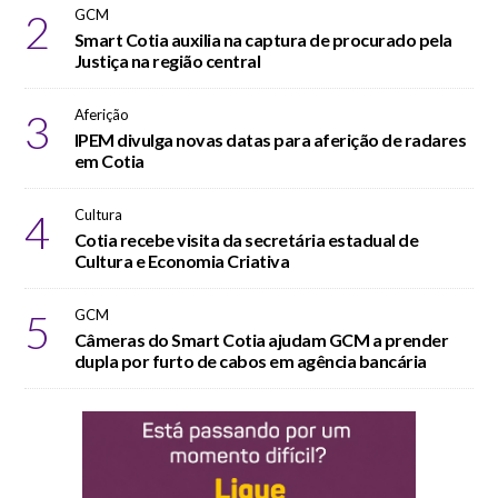
2
GCM
Smart Cotia auxilia na captura de procurado pela
Justiça na região central
3
Aferição
IPEM divulga novas datas para aferição de radares
em Cotia
4
Cultura
Cotia recebe visita da secretária estadual de
Cultura e Economia Criativa
5
GCM
Câmeras do Smart Cotia ajudam GCM a prender
dupla por furto de cabos em agência bancária