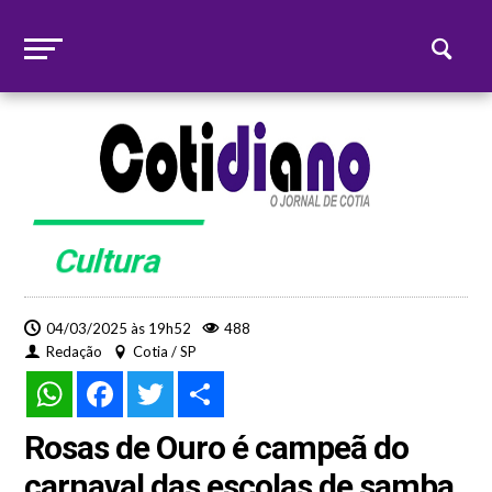
Cultura
04/03/2025 às 19h52
488
Redação
Cotia / SP
WhatsApp
Facebook
Twitter
Share
Rosas de Ouro é campeã do
carnaval das escolas de samba