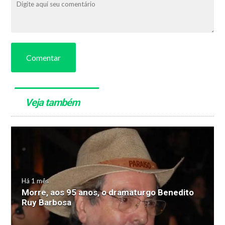
Comentar
Veja também
Há 1 mês
Morre, aos 95 anos, o dramaturgo Benedito
Ruy Barbosa