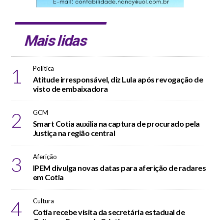
Mais lidas
1
Política
Atitude irresponsável, diz Lula após revogação de
visto de embaixadora
2
GCM
Smart Cotia auxilia na captura de procurado pela
Justiça na região central
3
Aferição
IPEM divulga novas datas para aferição de radares
em Cotia
4
Cultura
Cotia recebe visita da secretária estadual de