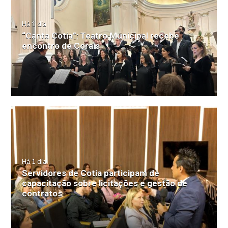
Há 1 dia
“Canta Cotia”: Teatro Municipal recebe
encontro de Corais
Há 1 dia
Servidores de Cotia participam de
capacitação sobre licitações e gestão de
contratos