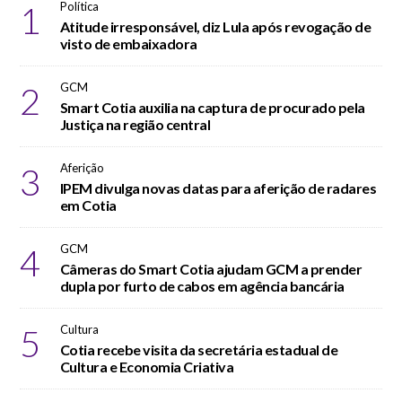
1
Política
Atitude irresponsável, diz Lula após revogação de
visto de embaixadora
2
GCM
Smart Cotia auxilia na captura de procurado pela
Justiça na região central
3
Aferição
IPEM divulga novas datas para aferição de radares
em Cotia
4
GCM
Câmeras do Smart Cotia ajudam GCM a prender
dupla por furto de cabos em agência bancária
5
Cultura
Cotia recebe visita da secretária estadual de
Cultura e Economia Criativa