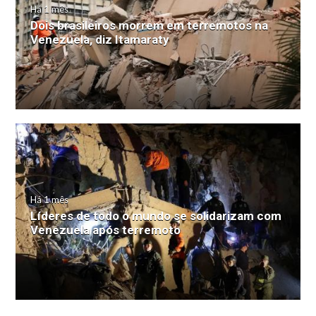
Há 1 mês
Dois brasileiros morrem em terremotos na
Venezuela, diz Itamaraty
Há 1 mês
Líderes de todo o mundo se solidarizam com
Venezuela após terremoto