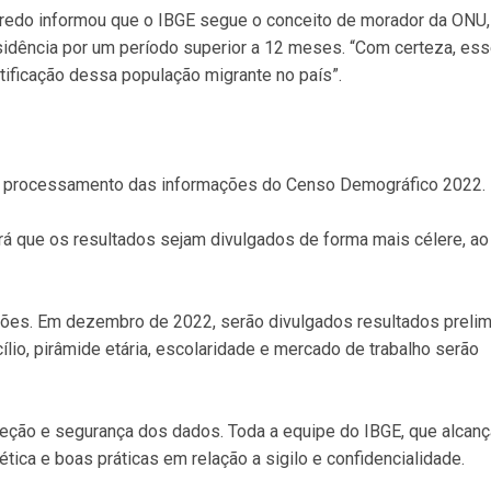
eredo informou que o IBGE segue o conceito de morador da ONU,
sidência por um período superior a 12 meses. “Com certeza, es
ntificação dessa população migrante no país”.
 no processamento das informações do Censo Demográfico 2022.
á que os resultados sejam divulgados de forma mais célere, ao 
mações. Em dezembro de 2022, serão divulgados resultados preli
lio, pirâmide etária, escolaridade e mercado de trabalho serão
roteção e segurança dos dados. Toda a equipe do IBGE, que alcan
tica e boas práticas em relação a sigilo e confidencialidade.