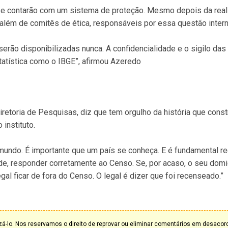
 e contarão com um sistema de proteção. Mesmo depois da real
, além de comitês de ética, responsáveis por essa questão inter
serão disponibilizadas nunca. A confidencialidade e o sigilo das
tatística como o IBGE”, afirmou Azeredo
retoria de Pesquisas, diz que tem orgulho da história que const
instituto.
 mundo. É importante que um país se conheça. E é fundamental r
de, responder corretamente ao Censo. Se, por acaso, o seu domic
gal ficar de fora do Censo. O legal é dizer que foi recenseado.”
á-lo. Nos reservamos o direito de reprovar ou eliminar comentários em desaco