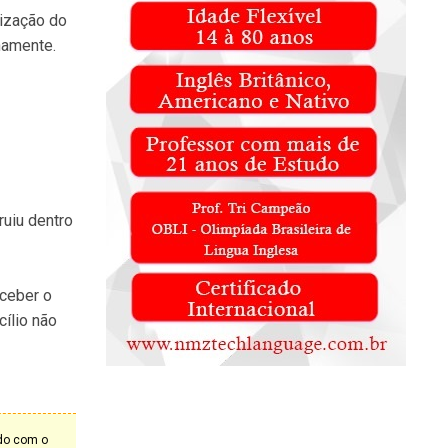
ização do
namente.
ruiu dentro
eceber o
ílio não
rdo com o