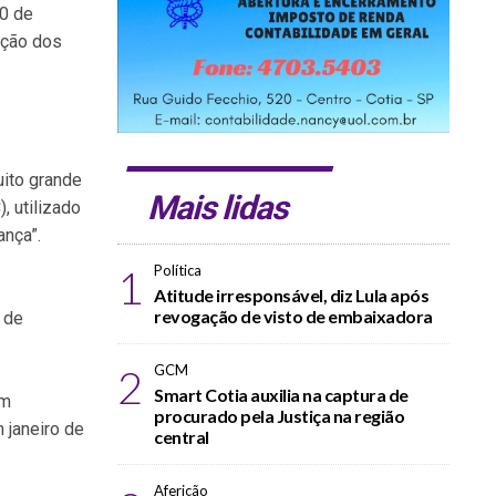
30 de
ação dos
uito grande
Mais lidas
, utilizado
ança”.
1
Política
Atitude irresponsável, diz Lula após
revogação de visto de embaixadora
s de
2
GCM
Smart Cotia auxilia na captura de
em
procurado pela Justiça na região
 janeiro de
central
Aferição