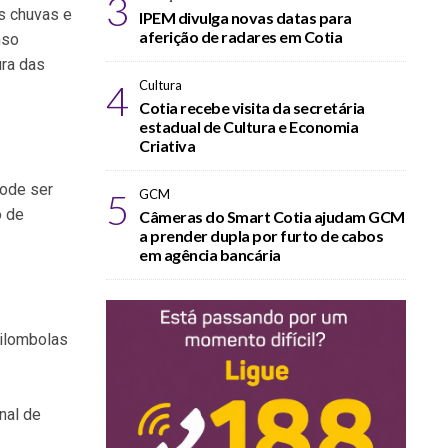
3
s chuvas e
IPEM divulga novas datas para
aferição de radares em Cotia
nso
ura das
4
Cultura
Cotia recebe visita da secretária
estadual de Cultura e Economia
Criativa
pode ser
5
GCM
o de
Câmeras do Smart Cotia ajudam GCM
a prender dupla por furto de cabos
em agência bancária
uilombolas
nal de