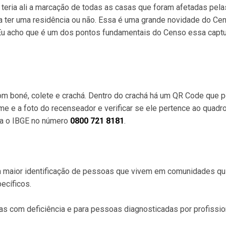
teria ali a marcação de todas as casas que foram afetadas pela
deria ter uma residência ou não. Essa é uma grande novidade do Ce
. Eu acho que é um dos pontos fundamentais do Censo essa capt
m boné, colete e crachá. Dentro do crachá há um QR Code que 
ome e a foto do recenseador e verificar se ele pertence ao quadr
ara o IBGE no número
0800 721 8181
.
a maior identificação de pessoas que vivem em comunidades q
ecíficos.
s com deficiência e para pessoas diagnosticadas por profissio