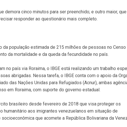
ue demora cinco minutos para ser preenchido; e outro maior, qu
recisar responder ao questionário mais completo.
tro da população estimada de 215 milhões de pessoas no Censo
to da mortalidade e da queda da fecundidade no país.
m no país via Roraima, o IBGE está realizando um trabalho espe
soas abrigadas. Nessa tarefa, o IBGE conta com o apoio da Org
riado das Nações Unidas para Refugiados (Acnur), ambas agênci
nso em Roraima, com suporte do governo estadual.
ito brasileiro desde fevereiro de 2018 que visa proteger os
lio humanitário aos imigrantes venezuelanos em situação de
al e socioeconômica que acomete a República Bolivariana da Venez