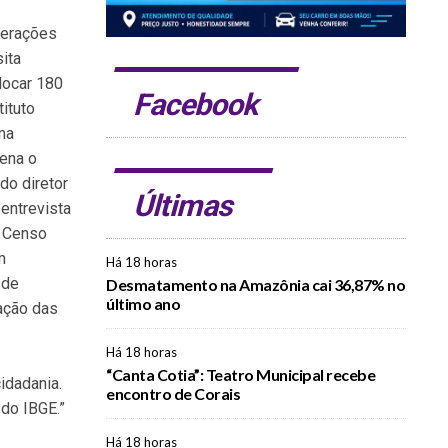
perações
ita
olocar 180
Facebook
ituto
uma
dena o
do diretor
Últimas
entrevista
º Censo
m
Há 18 horas
 de
Desmatamento na Amazônia cai 36,87% no
último ano
ação das
Há 18 horas
“Canta Cotia”: Teatro Municipal recebe
idadania.
encontro de Corais
do IBGE.”
Há 18 horas