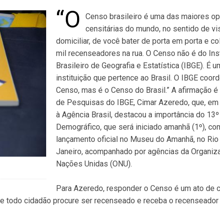
“O
Censo brasileiro é uma das maiores o
censitárias do mundo, no sentido de vis
domiciliar, de você bater de porta em porta e c
mil recenseadores na rua. O Censo não é do Inst
Brasileiro de Geografia e Estatística (IBGE). É 
instituição que pertence ao Brasil. O IBGE coor
Censo, mas é o Censo do Brasil.” A afirmação é 
de Pesquisas do IBGE, Cimar Azeredo, que, em 
à Agência Brasil, destacou a importância do 13
Demográfico, que será iniciado amanhã (1º), co
lançamento oficial no Museu do Amanhã, no Rio
Janeiro, acompanhado por agências da Organiz
Nações Unidas (ONU).
Para Azeredo, responder o Censo é um ato de c
ue todo cidadão procure ser recenseado e receba o recenseador 