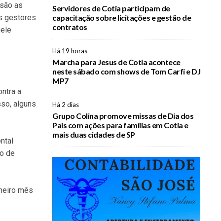
 são as
Servidores de Cotia participam de
os gestores
capacitação sobre licitações e gestão de
contratos
uele
Há 19 horas
Marcha para Jesus de Cotia acontece
neste sábado com shows de Tom Carfi e DJ
MP7
ntra a
sso, alguns
Há 2 dias
Grupo Colina promove missas de Dia dos
Pais com ações para famílias em Cotia e
mais duas cidades de SP
ntal
ro de
imeiro mês