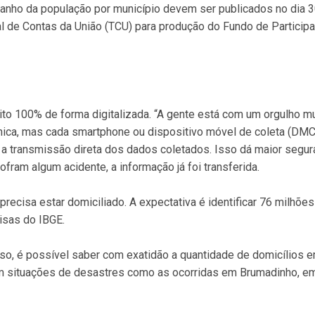
manho da população por município devem ser publicados no dia 
l de Contas da União (TCU) para produção do Fundo de Particip
o 100% de forma digitalizada. “A gente está com um orgulho m
ônica, mas cada smartphone ou dispositivo móvel de coleta (DMC)
r a transmissão direta dos dados coletados. Isso dá maior segur
am algum acidente, a informação já foi transferida.
 precisa estar domiciliado. A expectativa é identificar 76 milhõe
isas do IBGE.
so, é possível saber com exatidão a quantidade de domicílios 
, em situações de desastres como as ocorridas em Brumadinho, em