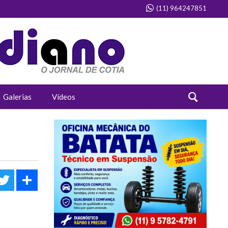
(11) 964247851
Galerias
Vídeos
acebook
Twitter
Share