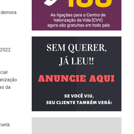
e demora
 2022.
cial
anização
as da
uela.