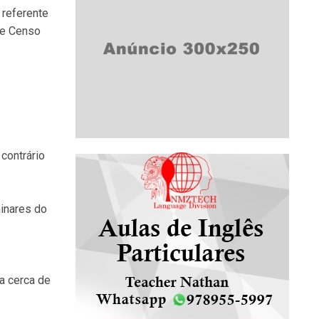
 referente
se Censo
contrário
minares do
ça cerca de