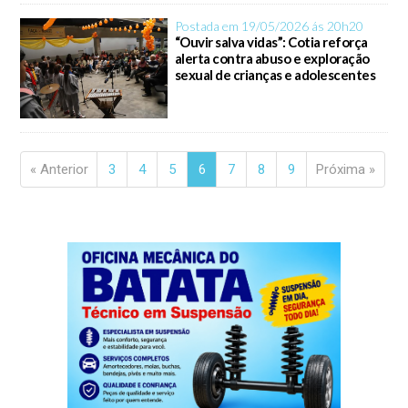
Postada em 19/05/2026 ás 20h20
“Ouvir salva vidas”: Cotia reforça
alerta contra abuso e exploração
sexual de crianças e adolescentes
« Anterior
3
4
5
6
7
8
9
Próxima »