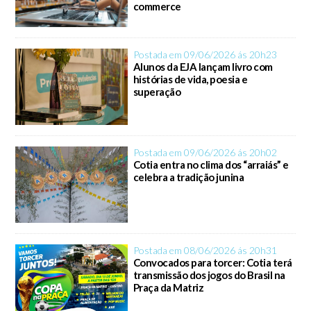
commerce
Postada em 09/06/2026 ás 20h23
Alunos da EJA lançam livro com
histórias de vida, poesia e
superação
Postada em 09/06/2026 ás 20h02
Cotia entra no clima dos “arraiás” e
celebra a tradição junina
Postada em 08/06/2026 ás 20h31
Convocados para torcer: Cotia terá
transmissão dos jogos do Brasil na
Praça da Matriz