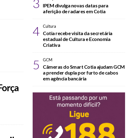
3
IPEM divulga novas datas para
aferição de radares em Cotia
4
Cultura
Cotia recebe visita da secretária
estadual de Cultura e Economia
Criativa
5
GCM
Câmeras do Smart Cotia ajudam GCM
a prender dupla por furto de cabos
em agência bancária
Força