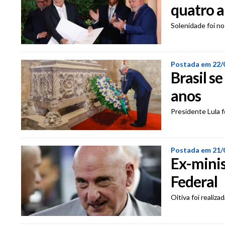
quatro 
Solenidade foi no
Postada em 22/
Brasil s
anos
Presidente Lula f
Postada em 21/
Ex-minis
Federal
Oitiva foi realiza