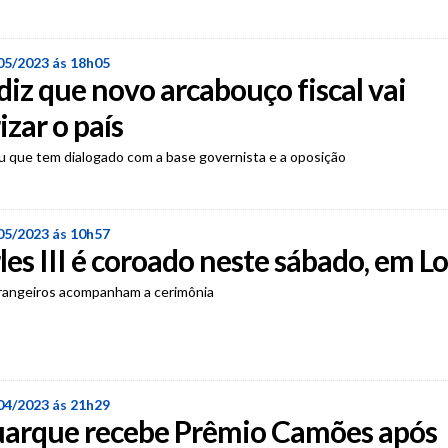
05/2023 ás 18h05
iz que novo arcabouço fiscal vai
izar o país
u que tem dialogado com a base governista e a oposição
05/2023 ás 10h57
les III é coroado neste sábado, em L
strangeiros acompanham a cerimônia
04/2023 ás 21h29
uarque recebe Prêmio Camões após