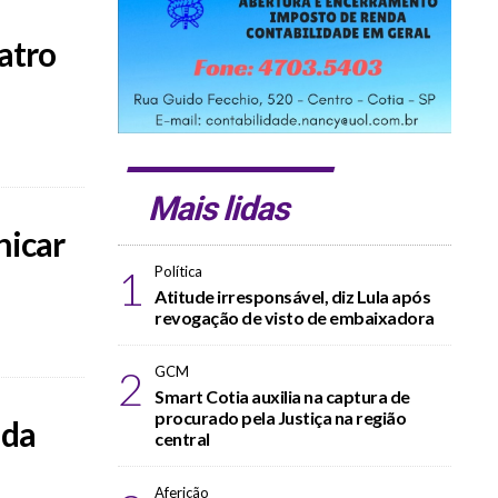
atro
Mais lidas
nicar
1
Política
Atitude irresponsável, diz Lula após
revogação de visto de embaixadora
2
GCM
Smart Cotia auxilia na captura de
procurado pela Justiça na região
 da
central
Aferição