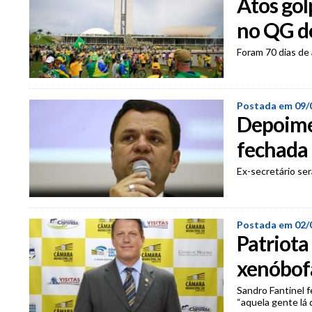
Atos gol
no QG de
Foram 70 dias de 
Postada em 09/
Depoimen
fechada 
Ex-secretário se
Postada em 02/
Patriota
xenóbof
Sandro Fantinel f
“aquela gente lá 