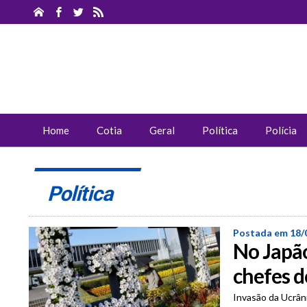
Home
Cotia
Geral
Política
Polícia
Política
Postada em 18/
No Japão
chefes d
Invasão da Ucrâni