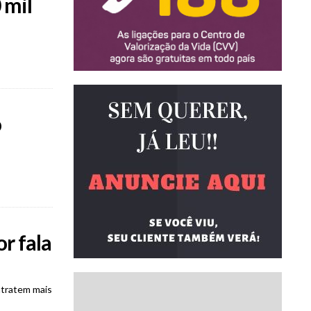
 mil
o
r fala
ntratem mais