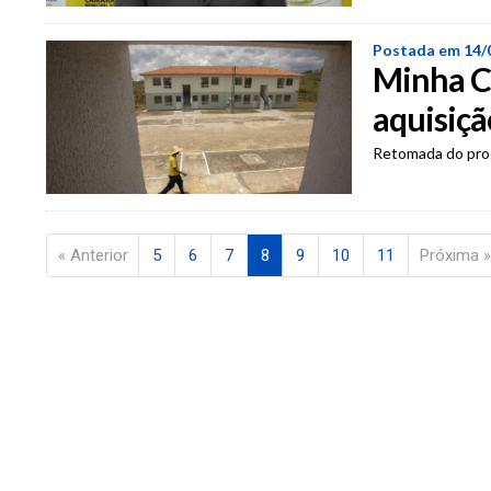
Postada em 14/
Minha Ca
aquisiçã
Retomada do prog
« Anterior
5
6
7
8
9
10
11
Próxima »