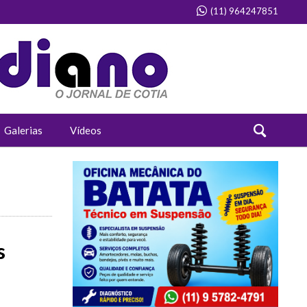
(11) 964247851
Galerias
Vídeos
s