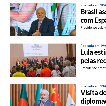
Postada em 20/
Brasil a
com Esp
Presidente Lula vi
Postada em 19/
Lula est
pelas re
Presidente presti
Postada em 13/
Visita d
diplomac