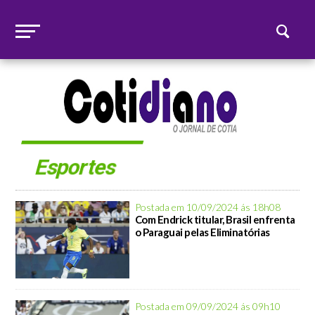
Esportes
Postada em 10/09/2024 ás 18h08
Com Endrick titular, Brasil enfrenta
o Paraguai pelas Eliminatórias
Postada em 09/09/2024 ás 09h10