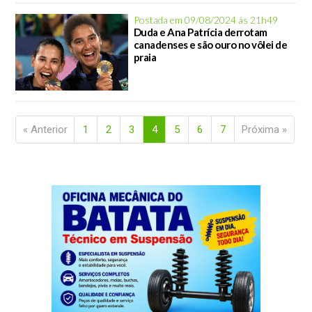
Postada em 09/08/2024 ás 21h49
Duda e Ana Patrícia derrotam
canadenses e são ouro no vôlei de
praia
« Anterior
1
2
3
4
5
6
7
Próxima »